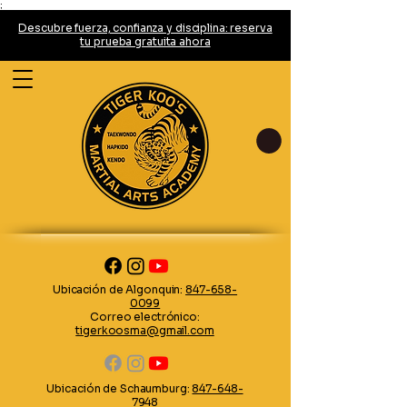
;
Descubre fuerza, confianza y disciplina: reserva
tu prueba gratuita ahora
Ubicación de Algonquin:
847-658-
0099
Correo electrónico:
tigerkoosma@gmail.com
Ubicación de Schaumburg:
847-648-
7948